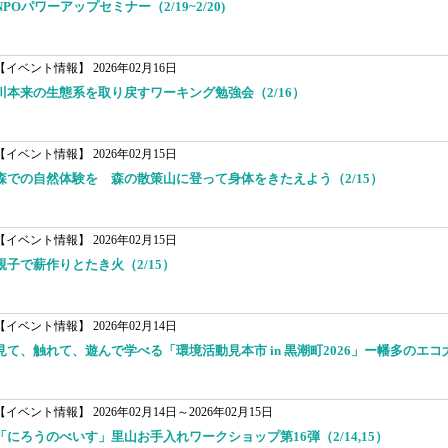
NPOパワーアップセミナー（2/19~2/20)
【イベント情報】
2026年02月16日
川本来の生態系を取り戻すワーキング勉強会（2/16）
【イベント情報】
2026年02月15日
森での自然体験を 森の散策山に登って身体をきたえよう（2/15）
【イベント情報】
2026年02月15日
親子で薪作りとたき火（2/15）
【イベント情報】
2026年02月14日
見て、触れて、遊んで学べる「環境活動見本市 in 黒潮町2026」ー幡多のエコ大
【イベント情報】
2026年02月14日～2026年02月15日
「にろうのべいす」里山お手入れワークショップ第16弾（2/14,15）