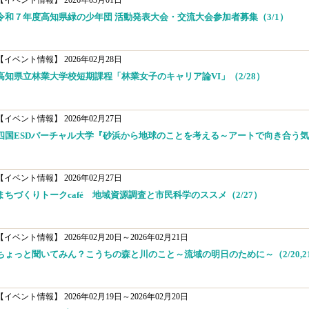
【イベント情報】
2026年03月01日
令和７年度高知県緑の少年団 活動発表大会・交流大会参加者募集（3/1）
【イベント情報】
2026年02月28日
高知県立林業大学校短期課程「林業女子のキャリア論VI」（2/28）
【イベント情報】
2026年02月27日
四国ESDバーチャル大学『砂浜から地球のことを考える～アートで向き合う気候
【イベント情報】
2026年02月27日
まちづくりトークcafé 地域資源調査と市民科学のススメ（2/27）
【イベント情報】
2026年02月20日～2026年02月21日
ちょっと聞いてみん？こうちの森と川のこと～流域の明日のために～（2/20,2
【イベント情報】
2026年02月19日～2026年02月20日