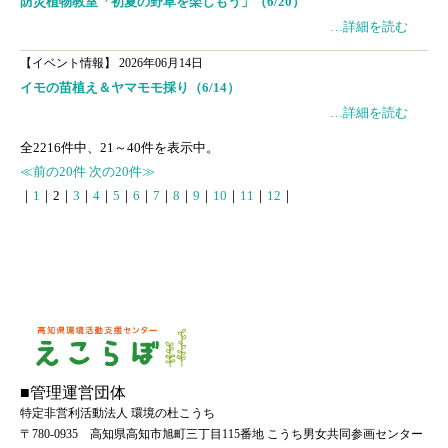
防災植物教室「初夏の野草を楽しもう」（6/20）
…詳細を読む
【イベント情報】
2026年06月14日
イモの苗植え＆ヤマモモ採り（6/14）
…詳細を読む
全
2216
件中、
21
～
40
件を表示中。
≪前の20件
次の20件≫
｜
1
｜
2
｜
3
｜
4
｜
5
｜
6
｜
7
｜
8
｜
9
｜
10
｜
11
｜
12
｜
■管理運営団体
特定非営利活動法人 環境の杜こうち
〒780-0935 高知県高知市旭町三丁目115番地 こうち男女共同参画センター