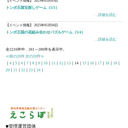
【イベント情報】
2025年05月05日
トンボ王国宝探しゲーム（5/5）
…詳細を読む
【イベント情報】
2025年05月04日
トンボ王国の花組み合わせパズルゲーム（5/4）
…詳細を読む
全
2216
件中、
261
～
280
件を表示中。
≪前の20件
次の20件≫
｜
4
｜
5
｜
6
｜
7
｜
8
｜
9
｜
10
｜
11
｜
12
｜
13
｜
14
｜
15
｜
16
｜
17
｜
18
｜
19
｜
20
｜
21
｜
22
｜
23
｜
24
｜
■管理運営団体