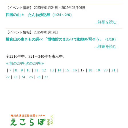
【イベント情報】
2025年01月24日～2025年02月06日
四国の山々 たんね歩記展（1/24～2/6）
…詳細を読む
【イベント情報】
2025年01月19日
横倉山の生きもの調べ 「博物館のまわりで動物を写そう」（1/19）
…詳細を読む
全
2216
件中、
321
～
340
件を表示中。
≪前の20件
次の20件≫
｜
7
｜
8
｜
9
｜
10
｜
11
｜
12
｜
13
｜
14
｜
15
｜
16
｜
17
｜
18
｜
19
｜
20
｜
21
｜
22
｜
23
｜
24
｜
25
｜
26
｜
27
｜