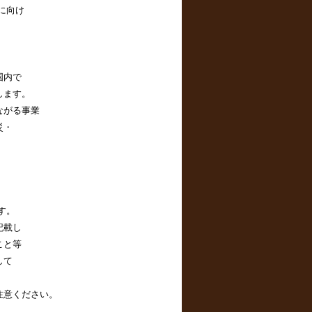
に向け
国内で
します。
ながる事業
災・
す。
記載し
こと等
して
注意ください。