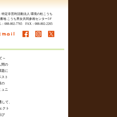
：特定非営利活動法人 環境の杜こうち
115番地 こうち男女共同参画センター3Ｆ
EL：
088-802-7765
FAX：088-802-2205
て～
人間の
課題に
ベスト
展の
ミュニ
を通して、
ェクト
及び