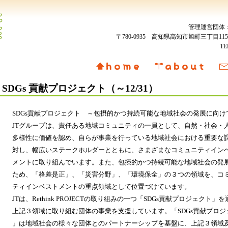
管理運営団体
〒780-0935 高知県高知市旭町三丁目
T
SDGs 貢献プロジェクト（～12/31）
SDGs貢献プロジェクト ～包摂的かつ持続可能な地域社会の発展に向け
JTグループは、責任ある地域コミュニティの一員として、自然・社会・
多様性に価値を認め、自らが事業を行っている地域社会における重要な
対し、幅広いステークホルダーとともに、さまざまなコミュニティイン
メントに取り組んでいます。また、包摂的かつ持続可能な地域社会の発
ため、「格差是正」、「災害分野」、「環境保全」の３つの領域を、コ
ティインベストメントの重点領域として位置づけています。
JTは、Rethink PROJECTの取り組みの一つ「SDGs貢献プロジェクト」
上記３領域に取り組む団体の事業を支援しています。「SDGs貢献プロジ
」は地域社会の様々な団体とのパートナーシップを基盤に、上記３領域