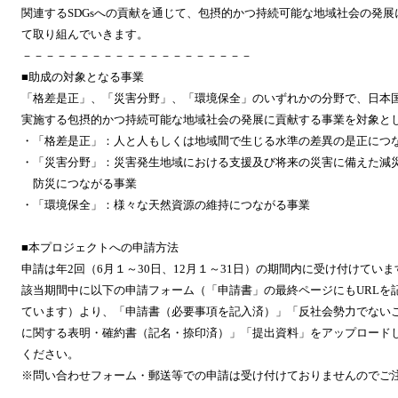
関連するSDGsへの貢献を通じて、包摂的かつ持続可能な地域社会の発展
て取り組んでいきます。
－－－－－－－－－－－－－－－－－－－－
■助成の対象となる事業
「格差是正」、「災害分野」、「環境保全」のいずれかの分野で、日本
実施する包摂的かつ持続可能な地域社会の発展に貢献する事業を対象と
・「格差是正」：人と人もしくは地域間で生じる水準の差異の是正につ
・「災害分野」：災害発生地域における支援及び将来の災害に備えた減
防災につながる事業
・「環境保全」：様々な天然資源の維持につながる事業
■本プロジェクトへの申請方法
申請は年2回（6月１～30日、12月１～31日）の期間内に受け付けていま
該当期間中に以下の申請フォーム（「申請書」の最終ページにもURLを
ています）より、「申請書（必要事項を記入済）」「反社会勢力でない
に関する表明・確約書（記名・捺印済）」「提出資料」をアップロード
ください。
※問い合わせフォーム・郵送等での申請は受け付けておりませんのでご