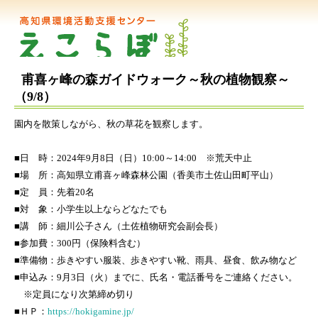
甫喜ヶ峰の森ガイドウォーク～秋の植物観察～
（9/8）
園内を散策しながら、秋の草花を観察します。
■日 時：2024年9月8日（日）10:00～14:00 ※荒天中止
■場 所：高知県立甫喜ヶ峰森林公園（香美市土佐山田町平山）
■定 員：先着20名
■対 象：小学生以上ならどなたでも
■講 師：細川公子さん（土佐植物研究会副会長）
■参加費：300円（保険料含む）
■準備物：歩きやすい服装、歩きやすい靴、雨具、昼食、飲み物など
■申込み：9月3日（火）までに、氏名・電話番号をご連絡ください。
※定員になり次第締め切り
■ＨＰ：
https://hokigamine.jp/