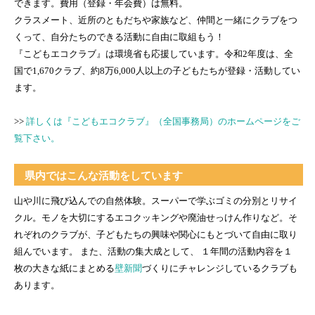
できます。費用（登録・年会費）は無料。
クラスメート、近所のともだちや家族など、仲間と一緒にクラブをつ
くって、自分たちのできる活動に自由に取組もう！
『こどもエコクラブ』は環境省も応援しています。令和2年度は、全
国で1,670クラブ、約8万6,000人以上の子どもたちが登録・活動してい
ます。
>>
詳しくは『こどもエコクラブ』（全国事務局）のホームページをご
覧下さい。
県内ではこんな活動をしています
山や川に飛び込んでの自然体験。スーパーで学ぶゴミの分別とリサイ
クル。モノを大切にするエコクッキングや廃油せっけん作りなど。そ
れぞれのクラブが、子どもたちの興味や関心にもとづいて自由に取り
組んでいます。 また、活動の集大成として、 １年間の活動内容を１
枚の大きな紙にまとめる
壁新聞
づくりにチャレンジしているクラブも
あります。