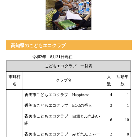
高知県のこどもエコクラブ
令和2年 8月31日現在
こどもエコクラブ 一覧表
市町村
人
活動年
クラブ名
名
数
数
香美市こどもエコクラブ Happiness
4
1
香美市こどもエコクラブ ECOの番人
3
1
香美市こどもエコクラブ 自然とふれあい
6
10
隊
香美市こどもエコクラブ みどれんじゃー
2
8