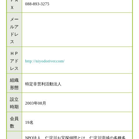
ＦＡ
088-893-3275
Ｘ
メー
ルア
ドレ
ス
ＨＰ
アド
http://niyodoriver.com/
レス
組織
特定非営利活動法人
形態
設立
2003年08月
時期
会員
19名
数
NPO法人 仁淀川お宝探偵団とは、仁淀川流域の多種多