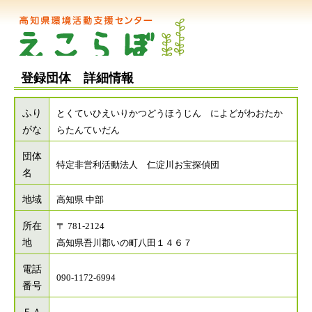
登録団体 詳細情報
ふり
とくていひえいりかつどうほうじん によどがわおたか
がな
らたんていだん
団体
特定非営利活動法人 仁淀川お宝探偵団
名
地域
高知県 中部
所在
〒 781-2124
地
高知県吾川郡いの町八田１４６７
電話
090-1172-6994
番号