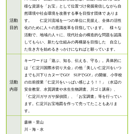
様な資源を「お宝」として位置づけ発掘発信しながら自
然環境や社会環境を改善する事を目指す団体で ありま
活動
す。 仁淀川流域を一つの単位に見据え、全体の活性
目的
化のために人々の意識改革を目指しています。 様々な
活動で、地域の人々に、現代社会の構造的な問題を認識
してもらい、新たな仕組みの再構築を目指した 自立し
た生き方を始めるきっかけになればと願っています。
キーワードは「遊ぶ、知る、伝える、守る」。具体的に
は「仁淀川国際水切り大会」の他「美しい仁淀川をいつ
までも川下りカヌーでGO! SUPでGO!」の開催、小学校
活動
の出前授業「仁淀川をいっぱい感じよう！！」（水辺の
内容
安全教室、水質調査や水生生物調査、川ゴミ講座）、
「仁淀川ガサガサ探偵団」、「お宝調査」等を行ってい
ます。仁淀川お宝地図を作って売ってたこともありま
す。
森林・里山
川・海・水