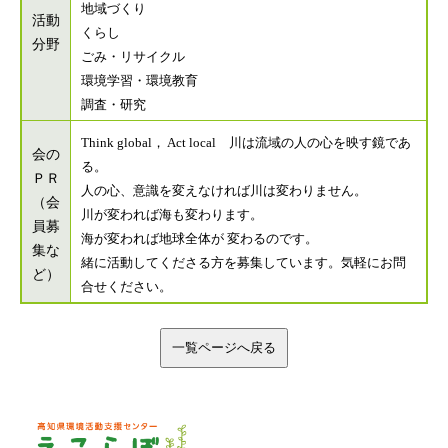
地域づくり
活動
くらし
分野
ごみ・リサイクル
環境学習・環境教育
調査・研究
Think global， Act local 川は流域の人の心を映す鏡であ
会の
る。
ＰＲ
人の心、意識を変えなければ川は変わりません。
（会
川が変われば海も変わります。
員募
海が変われば地球全体が 変わるのです。
集な
緒に活動してくださる方を募集しています。気軽にお問
ど）
合せください。