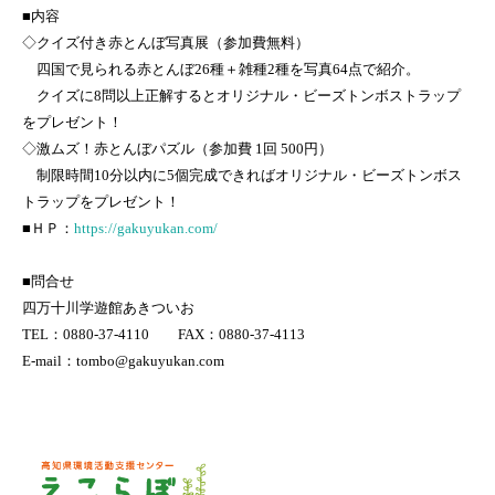
■内容
◇クイズ付き赤とんぼ写真展（参加費無料）
四国で見られる赤とんぼ26種＋雑種2種を写真64点で紹介。
クイズに8問以上正解するとオリジナル・ビーズトンボストラップ
をプレゼント！
◇激ムズ！赤とんぼパズル（参加費 1回 500円）
制限時間10分以内に5個完成できればオリジナル・ビーズトンボス
トラップをプレゼント！
■ＨＰ：
https://gakuyukan.com/
■問合せ
四万十川学遊館あきついお
TEL：0880-37-4110 FAX：0880-37-4113
E-mail：tombo@gakuyukan.com