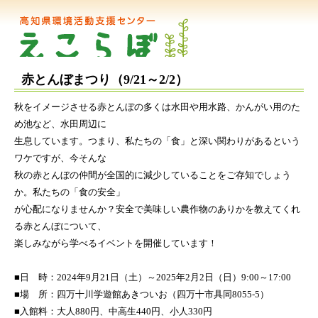
赤とんぼまつり（9/21～2/2）
秋をイメージさせる赤とんぼの多くは水田や用水路、かんがい用のた
め池など、水田周辺に
生息しています。つまり、私たちの「食」と深い関わりがあるという
ワケですが、今そんな
秋の赤とんぼの仲間が全国的に減少していることをご存知でしょう
か。私たちの「食の安全」
が心配になりませんか？安全で美味しい農作物のありかを教えてくれ
る赤とんぼについて、
楽しみながら学べるイベントを開催しています！
■日 時：2024年9月21日（土）～2025年2月2日（日）9:00～17:00
■場 所：四万十川学遊館あきついお（四万十市具同8055-5）
■入館料：大人880円、中高生440円、小人330円