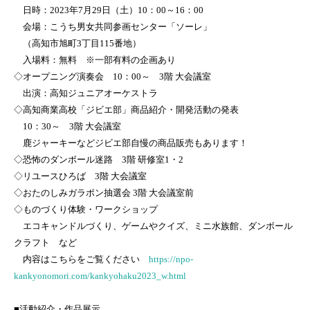
日時：2023年7月29日（土）10：00～16：00
会場：こうち男女共同参画センター「ソーレ」
（高知市旭町3丁目115番地）
入場料：無料 ※一部有料の企画あり
◇オープニング演奏会 10：00～ 3階 大会議室
出演：高知ジュニアオーケストラ
◇高知商業高校「ジビエ部」商品紹介・開発活動の発表
10：30～ 3階 大会議室
鹿ジャーキーなどジビエ部自慢の商品販売もあります！
◇恐怖のダンボール迷路 3階 研修室1・2
◇リユースひろば 3階 大会議室
◇おたのしみガラポン抽選会 3階 大会議室前
◇ものづくり体験・ワークショップ
エコキャンドルづくり、ゲームやクイズ、ミニ水族館、ダンボール
クラフト など
内容はこちらをご覧ください
https://npo-
kankyonomori.com/kankyohaku2023_w.html
■活動紹介・作品展示